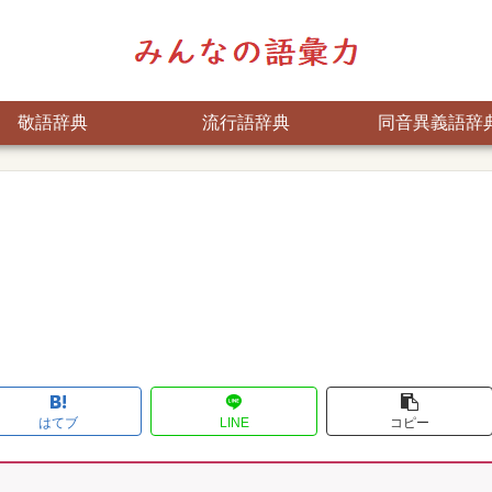
敬語辞典
流行語辞典
同音異義語辞
はてブ
LINE
コピー